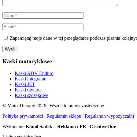
Zapamiętaj moje dane w tej przeglądarce podczas pisania kolejny
Kaski motocyklowe
Kaski ADV Enduro
Kaski integralne
Kaski JET
Kaski otwarte
Kaski szczękowe
© Moto Therapy 2026 | Wszelkie prawa zastrzeżone
Polityka prywatności
|
Regulamin sklepu
|
Regulamin wypożyczalni
Wykonanie
Kamil Sadek – Reklama i PR
|
CreativeOne
Listing statistics for: