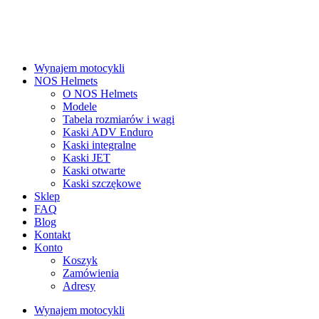
Wynajem motocykli
NOS Helmets
O NOS Helmets
Modele
Tabela rozmiarów i wagi
Kaski ADV Enduro
Kaski integralne
Kaski JET
Kaski otwarte
Kaski szczękowe
Sklep
FAQ
Blog
Kontakt
Konto
Koszyk
Zamówienia
Adresy
Wynajem motocykli