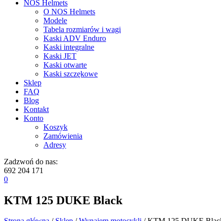
NOS Helmets
O NOS Helmets
Modele
Tabela rozmiarów i wagi
Kaski ADV Enduro
Kaski integralne
Kaski JET
Kaski otwarte
Kaski szczękowe
Sklep
FAQ
Blog
Kontakt
Konto
Koszyk
Zamówienia
Adresy
Zadzwoń do nas:
692 204 171
0
KTM 125 DUKE Black
Strona główna
/
Sklep
/
Wynajem motocykli
/ KTM 125 DUKE Blac