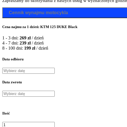
Zapraszamy do skorzystania z naszych usług w wyznaczonych godzina
Cennik wynajmu motocykla
Cena najmu za 1 dzień: KTM 125 DUKE Black
1 - 3 dni:
269
zł
/ dzień
4 - 7 dni:
239
zł
/ dzień
8 - 100 dni:
199
zł
/ dzień
Data odbioru
Data zwrotu
Ilość