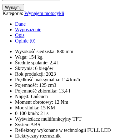
Wynajmij
Kategoria:
Wynajem motocykli
Dane
Wyposażenie
Opis
Opinie (0)
Wysokość siedziska: 830 mm
Waga: 154 kg
Średnie spalanie: 2,4 l
Skrzynia: 6 biegów
Rok produkcji: 2023
Prędkość maksymalna: 114 km/h
Pojemność: 125 cm3
Pojemność zbiornika: 13,4 l
Napęd: Łańcuch
Moment obrotowy: 12 Nm
Moc silnika: 15 KM
0-100 km/h: 21 s
Wyświetlacz multifunkcyjny TFT
System ABS
Reflektory wykonane w technologii FULL LED
Elektryczny rozrusznik