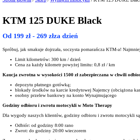
KTM 125 DUKE Black
Od
199
zł
-
269
zł
za dzień
Spróbuj, jak smakuje dojrzała, soczysta pomarańcza KTM-a! Najmniej
Limit kilometrów: 300 km / dzień
Cena za każdy kilometr powyżej limitu: 0,8 zł / km
Kaucja zwrotna w wysokości 1500 zł zabezpieczana w chwili odbio
depozytu płatnego gotówką;
blokady środków na karcie kredytowej Najemcy (obciążona kar
osobny przelew bankowy na konto Wynajmującego
Godziny odbioru i zwrotu motocykli w Moto Therapy
Dla wygody naszych klientów, godziny odbioru i zwrotu motocykli są
Odbiór: od godziny 8:00 rano
Zwrot: do godziny 20:00 wieczorem