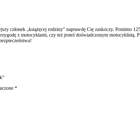
jszy członek „książęcej rodziny” naprawdę Cię zaskoczy. Pomimo 125
zygodę z motocyklami, czy też jesteś doświadczonym motocyklistą. Pr
bezpieczeństwa!
k”
naczone
*