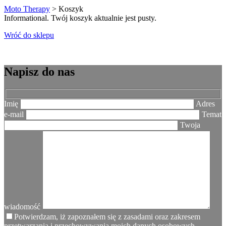
Moto Therapy
>
Koszyk
Informational.
Twój koszyk aktualnie jest pusty.
Wróć do sklepu
Napisz do nas
Imię
Adres
e-mail
Temat
Twoja
wiadomość
Potwierdzam, iż zapoznałem się z zasadami oraz zakresem
przetwarzania i przechowywania moich danych osobowych,