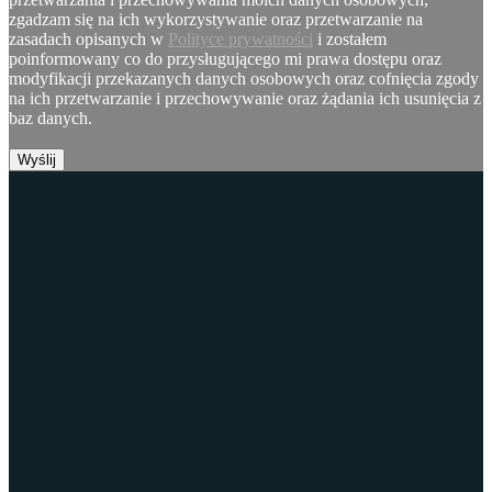
zgadzam się na ich wykorzystywanie oraz przetwarzanie na
zasadach opisanych w
Polityce prywatności
i zostałem
poinformowany co do przysługującego mi prawa dostępu oraz
modyfikacji przekazanych danych osobowych oraz cofnięcia zgody
na ich przetwarzanie i przechowywanie oraz żądania ich usunięcia z
baz danych.