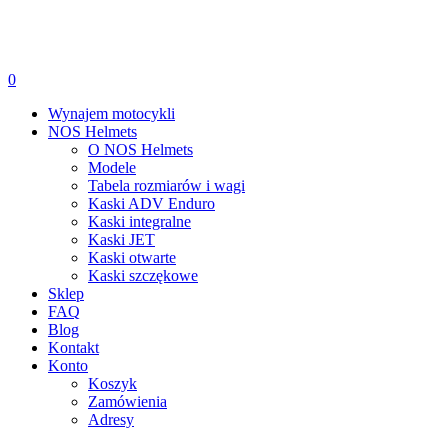
0
Wynajem motocykli
NOS Helmets
O NOS Helmets
Modele
Tabela rozmiarów i wagi
Kaski ADV Enduro
Kaski integralne
Kaski JET
Kaski otwarte
Kaski szczękowe
Sklep
FAQ
Blog
Kontakt
Konto
Koszyk
Zamówienia
Adresy