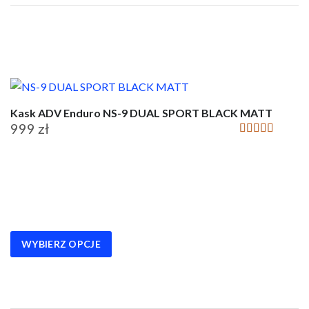
na
stronie
produktu
Kask ADV Enduro NS-9 DUAL SPORT BLACK MATT
999
zł
Oceniono
5.00
na 5
Ten
produkt
ma
wiele
wariantów.
WYBIERZ OPCJE
Opcje
można
wybrać