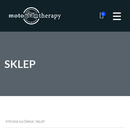
0
SKLEP
STRONA GŁÓWNA
/ SKLEP