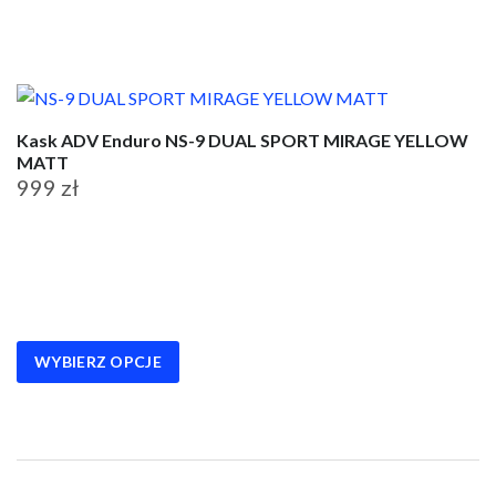
stronie
produktu
Kask ADV Enduro NS-9 DUAL SPORT MIRAGE YELLOW
MATT
999
zł
Ten
produkt
ma
wiele
wariantów.
WYBIERZ OPCJE
Opcje
można
wybrać
na
stronie