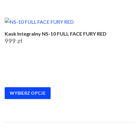
produktu
Kask Integralny NS-10 FULL FACE FURY RED
999
zł
Ten
produkt
ma
wiele
wariantów.
WYBIERZ OPCJE
Opcje
można
wybrać
na
stronie
produktu