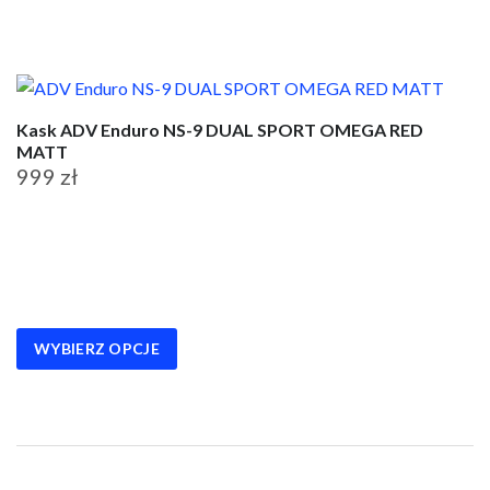
produktu
Kask ADV Enduro NS-9 DUAL SPORT OMEGA RED
MATT
999
zł
Ten
produkt
ma
wiele
wariantów.
WYBIERZ OPCJE
Opcje
można
wybrać
na
stronie