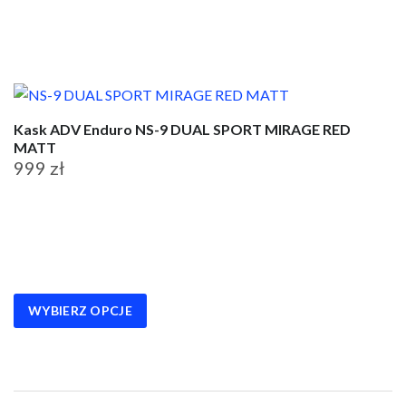
stronie
produktu
Kask ADV Enduro NS-9 DUAL SPORT MIRAGE RED
MATT
999
zł
Ten
produkt
ma
wiele
wariantów.
WYBIERZ OPCJE
Opcje
można
wybrać
na