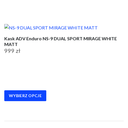
stronie
produktu
Kask ADV Enduro NS-9 DUAL SPORT MIRAGE WHITE
MATT
999
zł
Ten
produkt
ma
wiele
wariantów.
WYBIERZ OPCJE
Opcje
można
wybrać
na