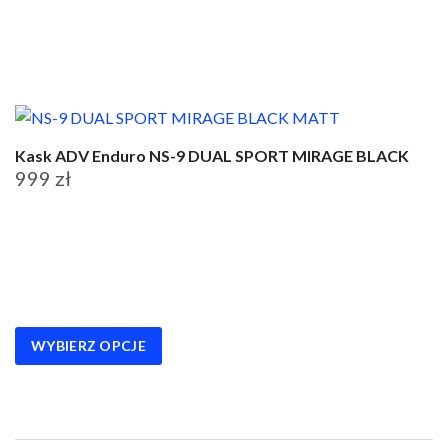
na
stronie
produktu
Kask ADV Enduro NS-9 DUAL SPORT MIRAGE BLACK
999
zł
Ten
produkt
ma
wiele
wariantów.
WYBIERZ OPCJE
Opcje
można
wybrać
na