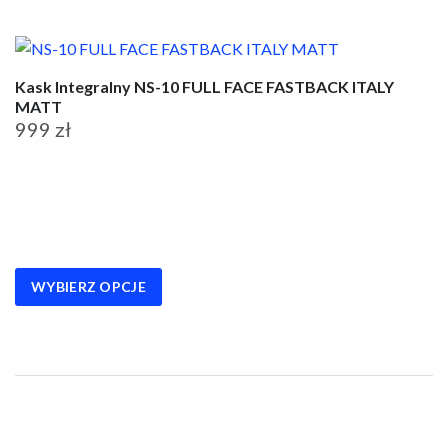
Kask Integralny NS-10 FULL FACE FASTBACK ITALY
MATT
999
zł
Ten
produkt
ma
wiele
wariantów.
WYBIERZ OPCJE
Opcje
można
wybrać
na
stronie
produktu