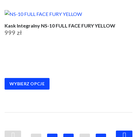
Kask Integralny NS-10 FULL FACE FURY YELLOW
999
zł
Ten
produkt
ma
wiele
wariantów.
WYBIERZ OPCJE
Opcje
można
wybrać
na
stronie
produktu