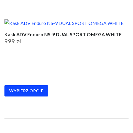
produktu
Kask ADV Enduro NS-9 DUAL SPORT OMEGA WHITE
999
zł
Ten
produkt
ma
wiele
wariantów.
WYBIERZ OPCJE
Opcje
można
wybrać
na
stronie