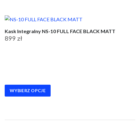
Kask Integralny NS-10 FULL FACE BLACK MATT
899
zł
Ten
produkt
ma
wiele
wariantów.
WYBIERZ OPCJE
Opcje
można
wybrać
na
stronie
produktu