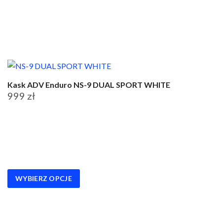
Kask ADV Enduro NS-9 DUAL SPORT WHITE
999
zł
Ten
produkt
ma
wiele
wariantów.
WYBIERZ OPCJE
Opcje
można
wybrać