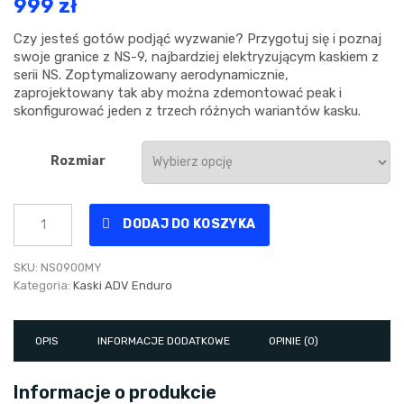
999
zł
Czy jesteś gotów podjąć wyzwanie? Przygotuj się i poznaj
swoje granice z NS-9, najbardziej elektryzującym kaskiem z
serii NS. Zoptymalizowany aerodynamicznie,
zaprojektowany tak aby można zdemontować peak i
skonfigurować jeden z trzech różnych wariantów kasku.
Rozmiar
Kask
DODAJ DO KOSZYKA
ADV
Enduro
NS-
SKU:
NS0900MY
9
Kategoria:
Kaski ADV Enduro
DUAL
SPORT
MIRAGE
OPIS
INFORMACJE DODATKOWE
OPINIE (0)
YELLOW
MATT
Informacje o produkcie
quantity