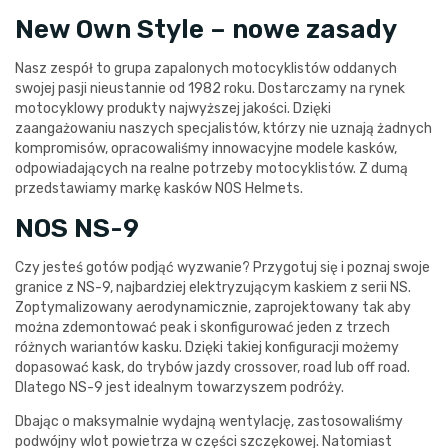
New Own Style – nowe zasady
Nasz zespół to grupa zapalonych motocyklistów oddanych
swojej pasji nieustannie od 1982 roku. Dostarczamy na rynek
motocyklowy produkty najwyższej jakości. Dzięki
zaangażowaniu naszych specjalistów, którzy nie uznają żadnych
kompromisów, opracowaliśmy innowacyjne modele kasków,
odpowiadających na realne potrzeby motocyklistów. Z dumą
przedstawiamy markę kasków NOS Helmets.
NOS NS-9
Czy jesteś gotów podjąć wyzwanie? Przygotuj się i poznaj swoje
granice z NS-9, najbardziej elektryzującym kaskiem z serii NS.
Zoptymalizowany aerodynamicznie, zaprojektowany tak aby
można zdemontować peak i skonfigurować jeden z trzech
różnych wariantów kasku. Dzięki takiej konfiguracji możemy
dopasować kask, do trybów jazdy crossover, road lub off road.
Dlatego NS-9 jest idealnym towarzyszem podróży.
Dbając o maksymalnie wydajną wentylację, zastosowaliśmy
podwójny wlot powietrza w części szczękowej. Natomiast