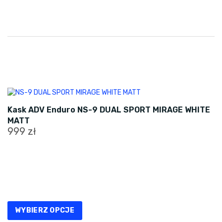
wybrać
na
stronie
produktu
Kask ADV Enduro NS-9 DUAL SPORT MIRAGE WHITE
MATT
999
zł
Ten
produkt
ma
wiele
wariantów.
Opcje
WYBIERZ OPCJE
można