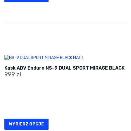
można
wybrać
na
stronie
produktu
Kask ADV Enduro NS-9 DUAL SPORT MIRAGE BLACK
999
zł
Ten
produkt
ma
wiele
wariantów.
Opcje
WYBIERZ OPCJE
można