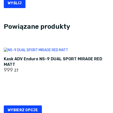
Powiązane produkty
Kask ADV Enduro NS-9 DUAL SPORT MIRAGE RED
MATT
999
zł
Ten
produkt
ma
wiele
wariantów.
Opcje
WYBIERZ OPCJE