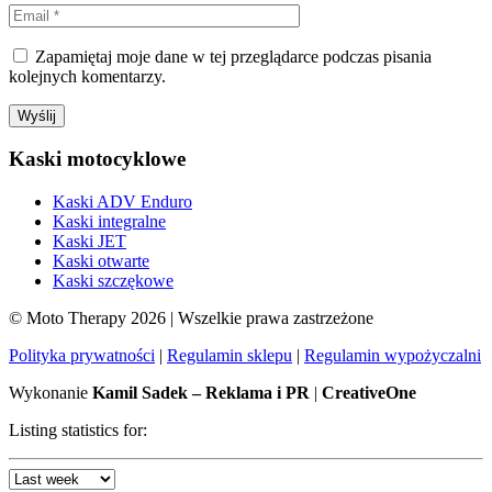
Zapamiętaj moje dane w tej przeglądarce podczas pisania
kolejnych komentarzy.
Kaski motocyklowe
Kaski ADV Enduro
Kaski integralne
Kaski JET
Kaski otwarte
Kaski szczękowe
© Moto Therapy 2026 | Wszelkie prawa zastrzeżone
Polityka prywatności
|
Regulamin sklepu
|
Regulamin wypożyczalni
Wykonanie
Kamil Sadek – Reklama i PR
|
CreativeOne
Listing statistics for: