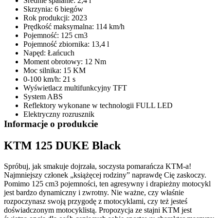
Średnie spalanie: 2,4 l
Skrzynia: 6 biegów
Rok produkcji: 2023
Prędkość maksymalna: 114 km/h
Pojemność: 125 cm3
Pojemność zbiornika: 13,4 l
Napęd: Łańcuch
Moment obrotowy: 12 Nm
Moc silnika: 15 KM
0-100 km/h: 21 s
Wyświetlacz multifunkcyjny TFT
System ABS
Reflektory wykonane w technologii FULL LED
Elektryczny rozrusznik
Informacje o produkcie
KTM 125 DUKE Black
Spróbuj, jak smakuje dojrzała, soczysta pomarańcza KTM-a!
Najmniejszy członek „książęcej rodziny” naprawdę Cię zaskoczy.
Pomimo 125 cm3 pojemności, ten agresywny i drapieżny motocykl
jest bardzo dynamiczny i zwrotny. Nie ważne, czy właśnie
rozpoczynasz swoją przygodę z motocyklami, czy też jesteś
doświadczonym motocyklistą. Propozycja ze stajni KTM jest