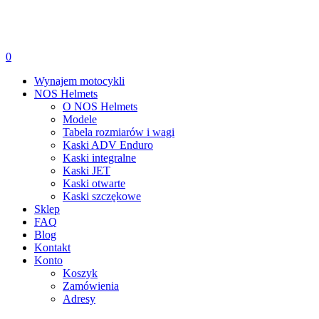
0
Wynajem motocykli
NOS Helmets
O NOS Helmets
Modele
Tabela rozmiarów i wagi
Kaski ADV Enduro
Kaski integralne
Kaski JET
Kaski otwarte
Kaski szczękowe
Sklep
FAQ
Blog
Kontakt
Konto
Koszyk
Zamówienia
Adresy