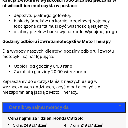
Kaucja zwrotna w wysokości 1500 zł zabezpieczana w
chwili odbioru motocykla w postaci:
depozytu płatnego gotówką;
blokady środków na karcie kredytowej Najemcy
(obciążona karta musi być własnością Najemcy)
osobny przelew bankowy na konto Wynajmującego
Godziny odbioru i zwrotu motocykli w Moto Therapy
Dla wygody naszych klientów, godziny odbioru i zwrotu
motocykli są następujące:
Odbiór: od godziny 8:00 rano
Zwrot: do godziny 20:00 wieczorem
Zapraszamy do skorzystania z naszych usług w
wyznaczonych godzinach, abyś mógł cieszyć się
niezapomnianą jazdą z Moto Therapy.
Cennik wynajmu motocykla
Cena najmu za 1 dzień: Honda CB125R
1 - 3 dni:
249
zł
/ dzień
4 - 7 dni:
219
zł
/ dzień