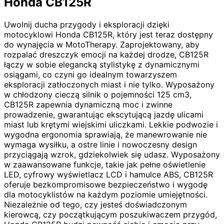
Honda CB125R
Uwolnij ducha przygody i eksploracji dzięki
motocyklowi Honda CB125R, który jest teraz dostępny
do wynajęcia w MotoTherapy. Zaprojektowany, aby
rozpalać dreszczyk emocji na każdej drodze, CB125R
łączy w sobie elegancką stylistykę z dynamicznymi
osiągami, co czyni go idealnym towarzyszem
eksploracji zatłoczonych miast i nie tylko. Wyposażony
w chłodzony cieczą silnik o pojemności 125 cm3,
CB125R zapewnia dynamiczną moc i zwinne
prowadzenie, gwarantując ekscytującą jazdę ulicami
miast lub krętymi wiejskimi uliczkami. Lekkie podwozie i
wygodna ergonomia sprawiają, że manewrowanie nie
wymaga wysiłku, a ostre linie i nowoczesny design
przyciągają wzrok, gdziekolwiek się udasz. Wyposażony
w zaawansowane funkcje, takie jak pełne oświetlenie
LED, cyfrowy wyświetlacz LCD i hamulce ABS, CB125R
oferuje bezkompromisowe bezpieczeństwo i wygodę
dla motocyklistów na każdym poziomie umiejętności.
Niezależnie od tego, czy jesteś doświadczonym
kierowcą, czy początkującym poszukiwaczem przygód,