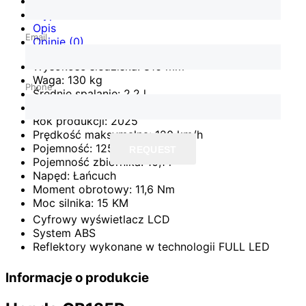
Dane
Wyposażenie
Opis
Email
Opinie (0)
Wysokość siedziska: 816 mm
Waga: 130 kg
Phone
Średnie spalanie: 2,2 l
Skrzynia: 6 biegów
Rok produkcji: 2025
Prędkość maksymalna: 120 km/h
Pojemność: 125 cm3
REQUEST
Pojemność zbiornika: 10,1 l
Napęd: Łańcuch
Moment obrotowy: 11,6 Nm
Moc silnika: 15 KM
Cyfrowy wyświetlacz LCD
System ABS
Reflektory wykonane w technologii FULL LED
Informacje o produkcie