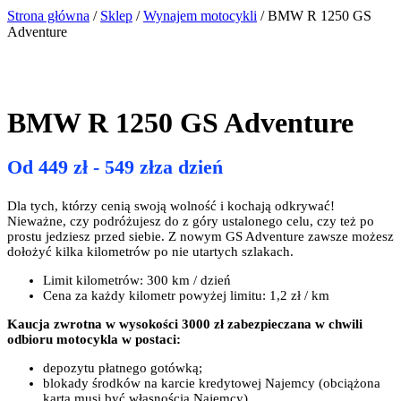
Strona główna
/
Sklep
/
Wynajem motocykli
/ BMW R 1250 GS
Adventure
BMW R 1250 GS Adventure
Od
449
zł
-
549
zł
za dzień
Dla tych, którzy cenią swoją wolność i kochają odkrywać!
Nieważne, czy podróżujesz do z góry ustalonego celu, czy też po
prostu jedziesz przed siebie. Z nowym GS Adventure zawsze możesz
dołożyć kilka kilometrów po nie utartych szlakach.
Limit kilometrów: 300 km / dzień
Cena za każdy kilometr powyżej limitu: 1,2 zł / km
Kaucja zwrotna w wysokości 3000 zł zabezpieczana w chwili
odbioru motocykla w postaci:
depozytu płatnego gotówką;
blokady środków na karcie kredytowej Najemcy (obciążona
karta musi być własnością Najemcy)