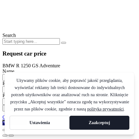
Search
Request car price
BMW R 1250 GS Adventure
Name
Email
Phone
Request
Compare
692 204 171