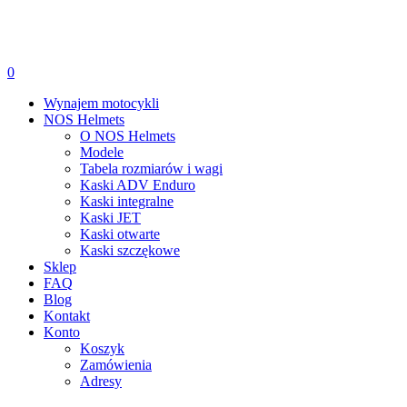
0
Wynajem motocykli
NOS Helmets
O NOS Helmets
Modele
Tabela rozmiarów i wagi
Kaski ADV Enduro
Kaski integralne
Kaski JET
Kaski otwarte
Kaski szczękowe
Sklep
FAQ
Blog
Kontakt
Konto
Koszyk
Zamówienia
Adresy