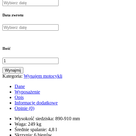
Data zwrotu
Ilość
Wynajmij
Kategoria:
Wynajem motocykli
Dane
Wyposażenie
Opis
Informacje dodatkowe
Opinie (0)
Wysokość siedziska: 890-910 mm
Waga: 249 kg
Średnie spalanie: 4,8 l
Skrzynia: 6 biegów