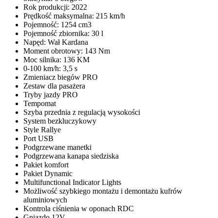
Rok produkcji: 2022
Prędkość maksymalna: 215 km/h
Pojemność: 1254 cm3
Pojemność zbiornika: 30 l
Napęd: Wał Kardana
Moment obrotowy: 143 Nm
Moc silnika: 136 KM
0-100 km/h: 3,5 s
Zmieniacz biegów PRO
Zestaw dla pasażera
Tryby jazdy PRO
Tempomat
Szyba przednia z regulacją wysokości
System bezkluczykowy
Style Rallye
Port USB
Podgrzewane manetki
Podgrzewana kanapa siedziska
Pakiet komfort
Pakiet Dynamic
Multifunctional Indicator Lights
Możliwość szybkiego montażu i demontażu kufrów
aluminiowych
Kontrola ciśnienia w oponach RDC
Gniazdo 12V