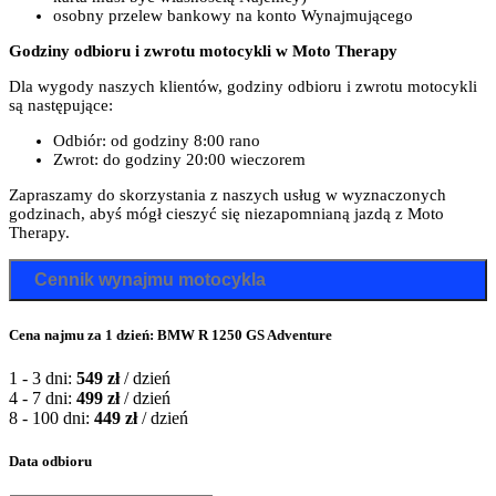
osobny przelew bankowy na konto Wynajmującego
Godziny odbioru i zwrotu motocykli w Moto Therapy
Dla wygody naszych klientów, godziny odbioru i zwrotu motocykli
są następujące:
Odbiór: od godziny 8:00 rano
Zwrot: do godziny 20:00 wieczorem
Zapraszamy do skorzystania z naszych usług w wyznaczonych
godzinach, abyś mógł cieszyć się niezapomnianą jazdą z Moto
Therapy.
Cennik wynajmu motocykla
Cena najmu za 1 dzień: BMW R 1250 GS Adventure
1 - 3 dni:
549
zł
/ dzień
4 - 7 dni:
499
zł
/ dzień
8 - 100 dni:
449
zł
/ dzień
Data odbioru