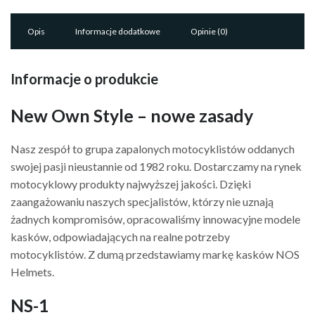
FACE
WHITE
Opis
Informacje dodatkowe
Opinie (0)
quantity
Informacje o produkcie
New Own Style – nowe zasady
Nasz zespół to grupa zapalonych motocyklistów oddanych
swojej pasji nieustannie od 1982 roku. Dostarczamy na rynek
motocyklowy produkty najwyższej jakości. Dzięki
zaangażowaniu naszych specjalistów, którzy nie uznają
żadnych kompromisów, opracowaliśmy innowacyjne modele
kasków, odpowiadających na realne potrzeby
motocyklistów. Z dumą przedstawiamy markę kasków NOS
Helmets.
NS-1