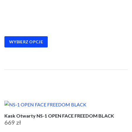
Ten
produkt
ma
wiele
wariantów.
WYBIERZ OPCJE
Opcje
można
wybrać
na
stronie
produktu
Kask Otwarty NS-1 OPEN FACE FREEDOM BLACK
669
zł