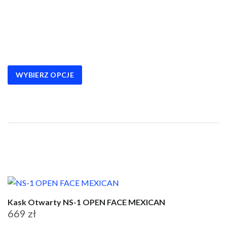
Ten
produkt
ma
wiele
wariantów.
WYBIERZ OPCJE
Opcje
można
wybrać
na
stronie
produktu
Kask Otwarty NS-1 OPEN FACE MEXICAN
669
zł