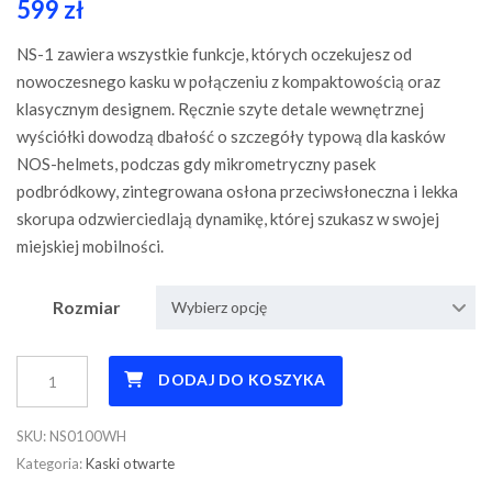
599
zł
NS-1 zawiera wszystkie funkcje, których oczekujesz od
nowoczesnego kasku w połączeniu z kompaktowością oraz
klasycznym designem. Ręcznie szyte detale wewnętrznej
wyściółki dowodzą dbałość o szczegóły typową dla kasków
NOS-helmets, podczas gdy mikrometryczny pasek
podbródkowy, zintegrowana osłona przeciwsłoneczna i lekka
skorupa odzwierciedlają dynamikę, której szukasz w swojej
miejskiej mobilności.
Rozmiar
Wybierz opcję
Kask
DODAJ DO KOSZYKA
Otwarty
NS-
SKU:
NS0100WH
1
Kategoria:
Kaski otwarte
OPEN