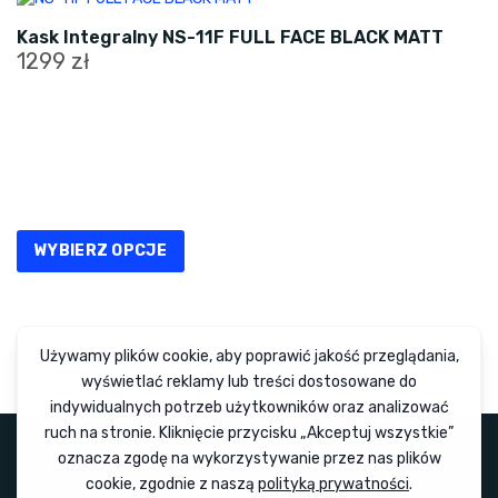
Kask Integralny NS-11F FULL FACE BLACK MATT
1299
zł
Ten
produkt
ma
wiele
wariantów.
Opcje
WYBIERZ OPCJE
można
wybrać
na
stronie
produktu
© Moto Therapy 2026 | Wszelkie prawa zastrzeżone
Polityka prywatności
|
Regulamin sklepu
|
Regulamin wypożyczalni