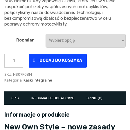
NOS Helmets. Aby zapewnić Ci kask, który jest w stanie
zaspokoić potrzeby współczesnych motocyklistów,
połączyliśmy nasze doświadczenie, technologię, i
bezkompromisową dbałość o bezpieczeństwo w celu
poprawy ochrony motocyklisty.
Rozmiar
Kask
DODAJ DO KOSZYKA
Integralny
NS-
7F
SKU:
NS07F0BM
FULL
Kategoria:
Kaski integralne
FACE
BLACK
MATT
OPIS
INFORMACJE DODATKOWE
OPINIE (0)
quantity
Informacje o produkcie
New Own Style – nowe zasady