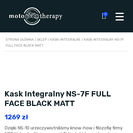
0
STRONA GŁÓWNA
/
SKLEP
/
KASKI INTEGRALNE
/ KASK INTEGRALNY NS-7F
FULL FACE BLACK MATT
Kask Integralny NS-7F FULL
FACE BLACK MATT
1269
zł
Dzięki NS-10 urzeczywistniliśmy know-how i filozofię firmy