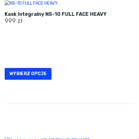
Kask Integralny NS-10 FULL FACE HEAVY
999
zł
Ten
produkt
ma
wiele
wariantów.
Opcje
WYBIERZ OPCJE
można
wybrać
na
stronie
produktu