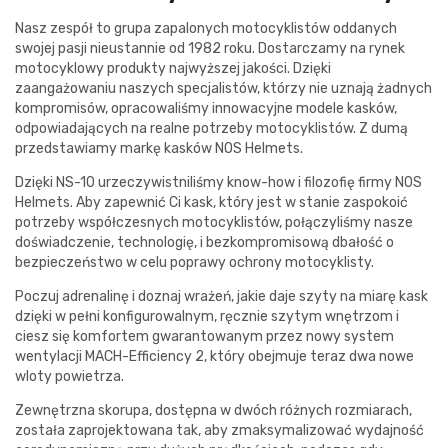
Nasz zespół to grupa zapalonych motocyklistów oddanych
swojej pasji nieustannie od 1982 roku. Dostarczamy na rynek
motocyklowy produkty najwyższej jakości. Dzięki
zaangażowaniu naszych specjalistów, którzy nie uznają żadnych
kompromisów, opracowaliśmy innowacyjne modele kasków,
odpowiadających na realne potrzeby motocyklistów. Z dumą
przedstawiamy markę kasków NOS Helmets.
Dzięki NS-10 urzeczywistniliśmy know-how i filozofię firmy NOS
Helmets. Aby zapewnić Ci kask, który jest w stanie zaspokoić
potrzeby współczesnych motocyklistów, połączyliśmy nasze
doświadczenie, technologię, i bezkompromisową dbałość o
bezpieczeństwo w celu poprawy ochrony motocyklisty.
Poczuj adrenalinę i doznaj wrażeń, jakie daje szyty na miarę kask
dzięki w pełni konfigurowalnym, ręcznie szytym wnętrzom i
ciesz się komfortem gwarantowanym przez nowy system
wentylacji MACH-Efficiency 2, który obejmuje teraz dwa nowe
wloty powietrza.
Zewnętrzna skorupa, dostępna w dwóch różnych rozmiarach,
została zaprojektowana tak, aby zmaksymalizować wydajność