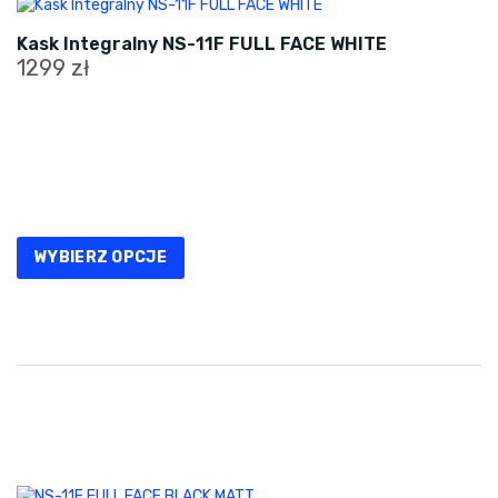
Kask Integralny NS-11F FULL FACE WHITE
1299
zł
Ten
produkt
ma
wiele
wariantów.
Opcje
WYBIERZ OPCJE
można
wybrać
na
stronie
produktu