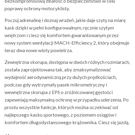
bezkompromisową dbałość o bezpieczeństwo w celu
poprawy ochrony motocyklisty.
Poczuj adrenalinę i doznaj wrażeń, jakie daje szyty na miarę
kask dzięki w pełni konfigurowalnym, ręcznie szytym
wnętrzom i ciesz się komfortem gwarantowanym przez
nowy system wentylacji MACH-Efficiency 2, który obejmuje
teraz dwa nowe wloty powietrza.
Zewnętrzna skorupa, dostępna w dwóch różnych rozmiarach,
została zaprojektowana tak, aby zmaksymalizować
wydajność aerodynamiczną przy dużych prędkościach,
podczas gdy wytrzymały pasek mikrometryczny i
wewnętrzna skorupa z EPS o zróżnicowanej gęstości
zapewniają maksymalną ochronę w przypadku uderzenia. Po
prostu wszystkie funkcje, których można oczekiwać od
najlepszego kasku sportowego, z poziomem osiągów i
komfortem długodystansowego krążownika. Ciesz się jazdą.