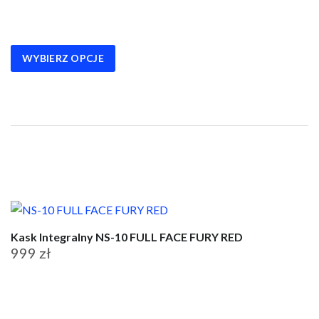
produkt
ma
wiele
wariantów.
WYBIERZ OPCJE
Opcje
można
wybrać
na
stronie
produktu
Kask Integralny NS-10 FULL FACE FURY RED
999
zł
Ten
produkt