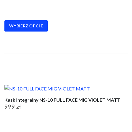
produkt
ma
wiele
wariantów.
WYBIERZ OPCJE
Opcje
można
wybrać
na
stronie
produktu
Kask Integralny NS-10 FULL FACE MIG VIOLET MATT
999
zł
Ten