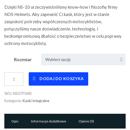
Dzięki NS-10 urzeczywistniliśmy know-how i filozofię firmy
NOS Helmets. Aby zapewnić Ci kask, który jest w stanie
zaspokoić potrzeby współczesnych motocyklistów,
połączyliśmy nasze doświadczenie, technologię, i
bezkompromisową dbałość o bezpieczeństwo w celu poprawy
ochrony motocyklisty.
Rozmiar
Wybierz opcję
Kask
DODAJ DO KOSZYKA
Integralny
NS-
SKU:
NS07F0AR
7F
Kategoria:
Kaski integralne
FULL
FACE
ALIAS
Opis
Informacje dodatkowe
Opinie (0)
RED