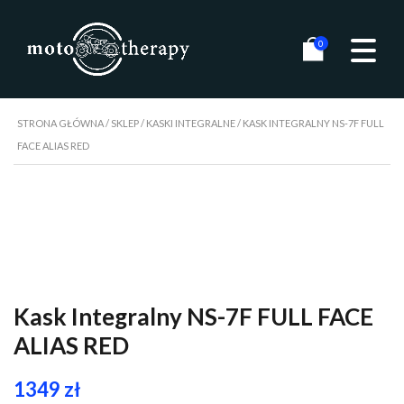
0
STRONA GŁÓWNA
/
SKLEP
/
KASKI INTEGRALNE
/ KASK INTEGRALNY NS-7F FULL
FACE ALIAS RED
Kask Integralny NS-7F FULL FACE
ALIAS RED
1349
zł