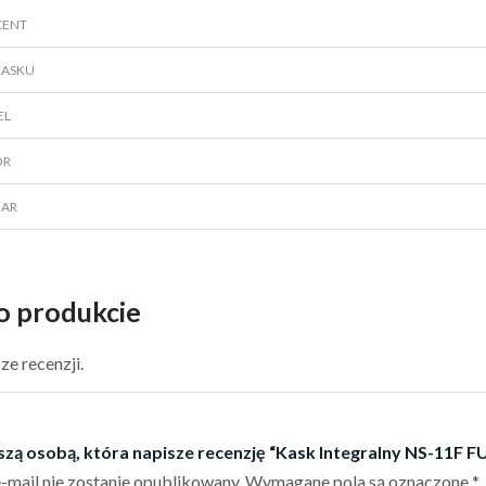
CENT
KASKU
EL
OR
IAR
o produkcie
ze recenzji.
szą osobą, która napisze recenzję “Kask Integralny NS-1
-mail nie zostanie opublikowany.
Wymagane pola są oznaczone
*