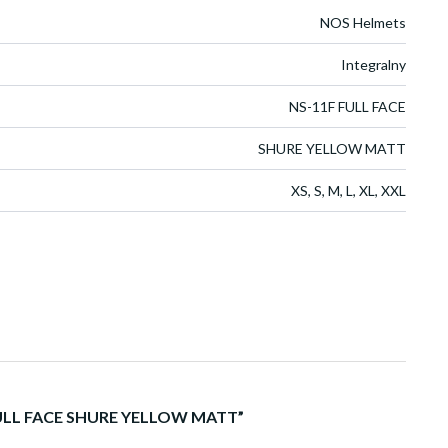
NOS Helmets
Integralny
NS-11F FULL FACE
SHURE YELLOW MATT
XS, S, M, L, XL, XXL
1F FULL FACE SHURE YELLOW MATT”