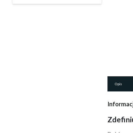
Opis
Informacj
Zdefini