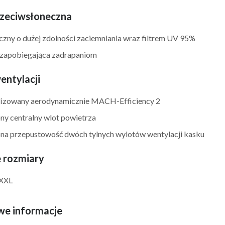
rzeciwsłoneczna
yczny o dużej zdolności zaciemniania wraz filtrem UV 95%
zapobiegająca zadrapaniom
entylacji
izowany aerodynamicznie MACH-Efficiency 2
ny centralny wlot powietrza
na przepustowość dwóch tylnych wylotów wentylacji kasku
 rozmiary
 XXL
e informacje