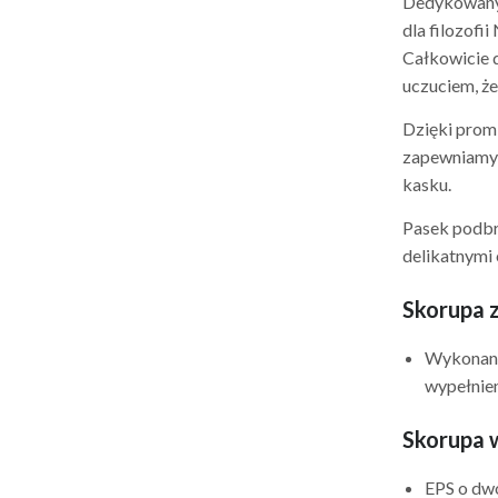
Dedykowany 
dla filozofi
Całkowicie 
uczuciem, że
Dzięki prom
zapewniamy 
kasku.
Pasek podbr
delikatnymi
Skorupa 
Wykonana 
wypełnien
Skorupa 
EPS o dw