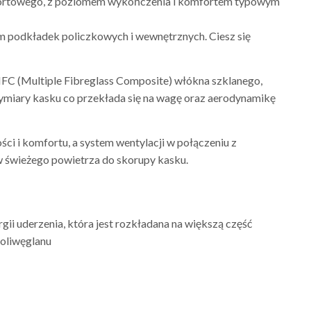
portowego, z poziomem wykończenia i komfortem typowym
 podkładek policzkowych i wewnętrznych. Ciesz się
MFC (Multiple Fibreglass Composite) włókna szklanego,
miary kasku co przekłada się na wagę oraz aerodynamikę
 i komfortu, a system wentylacji w połączeniu z
 świeżego powietrza do skorupy kasku.
i uderzenia, która jest rozkładana na większą część
poliwęglanu