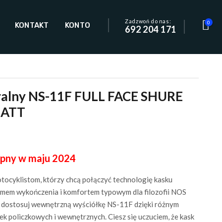
Zadzwoń do nas:
0
KONTAKT
KONTO
692 204 171
ralny NS-11F FULL FACE SHURE
MATT
pny w maju 2024
ocyklistom, którzy chcą połączyć technologię kasku
omem wykończenia i komfortem typowym dla filozofii NOS
 dostosuj wewnętrzną wyściółkę NS-11F dzięki różnym
k policzkowych i wewnętrznych. Ciesz się uczuciem, że kask