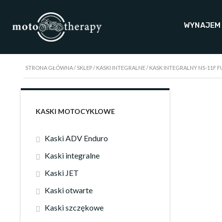
WYNAJEM
STRONA GŁÓWNA
/
SKLEP
/
KASKI INTEGRALNE
/ KASK INTEGRALNY NS-11F 
KASKI MOTOCYKLOWE
Kaski ADV Enduro
Kaski integralne
Kaski JET
Kaski otwarte
Kaski szczękowe