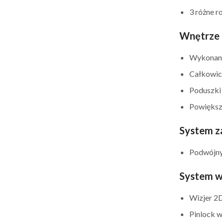
3 różne r
Wnętrze 
Wykonane 
Całkowic
Poduszki
Powiększ
System za
Podwójny
System w
Wizjer 2
Pinlock w