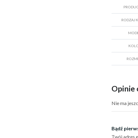
PRODU
RODZAJ 
MOD
KOL
ROZM
Opinie 
Nie ma jeszc
Bądź pierw
Twój adres e