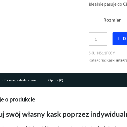
idealnie pasuje do Ci
Rozmiar
Kask
D
Integralny
NS-
SKU:
NS11F0SY
11F
Kategoria:
Kaski integr
FULL
FACE
SHURE
Informacje dodatkowe
Opinie (0)
YELLOW
MATT
e o produkcie
quantity
uj swój własny kask poprzez indywidua