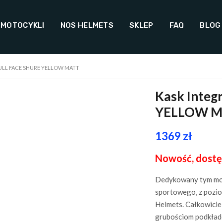
 MOTOCYKLI
NOS HELMETS
SKLEP
FAQ
BLOG
FULL FACE SHURE YELLOW MATT
Kask Integ
YELLOW 
1369
zł
Nowość, dostę
Dedykowany tym mot
sportowego, z pozi
Helmets. Całkowicie
grubościom podkłade