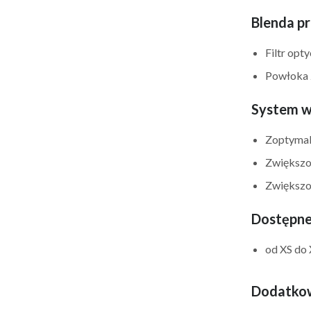
Blenda p
Filtr opt
Powłoka 
System w
Zoptymal
Zwiększo
Zwiększo
Dostępne
od XS do
Dodatkow