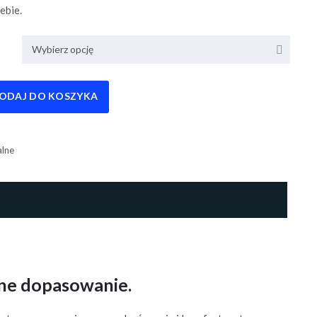
ebie.
Wybierz opcję
ODAJ DO KOSZYKA
alne
lne dopasowanie.