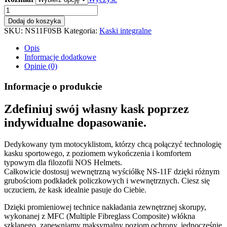
Kask
Integralny
Dodaj do koszyka
NS-
SKU:
NS11F0SB
Kategoria:
Kaski integralne
11F
FULL
Opis
FACE
Informacje dodatkowe
SHURE
Opinie (0)
BLUE
quantity
Informacje o produkcie
Zdefiniuj swój własny kask poprzez
indywidualne dopasowanie.
Dedykowany tym motocyklistom, którzy chcą połączyć technologię
kasku sportowego, z poziomem wykończenia i komfortem
typowym dla filozofii NOS Helmets.
Całkowicie dostosuj wewnętrzną wyściółkę NS-11F dzięki różnym
grubościom podkładek policzkowych i wewnętrznych. Ciesz się
uczuciem, że kask idealnie pasuje do Ciebie.
Dzięki promieniowej technice nakładania zewnętrznej skorupy,
wykonanej z MFC (Multiple Fibreglass Composite) włókna
szklanego, zapewniamy maksymalny poziom ochrony, jednocześnie