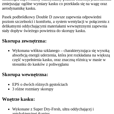
zmiejszając ogólne wymiary kasku co przekłada się na wagę oraz
aerodynamikę kasku.
Pasek podbródkowy Double D zawsze zapewnia odpowiedni
poziom szczelności i komfortu, a system wentylacji w połączeniu z
delikatnymi oddychającymi materiałami wewnętrznymi zapewnia
stały dopływ świeżego powietrza do skorupy kasku.
Skorupa zewnętrzna:
Wykonana włókna szklanego – charakteryzująca się wysoką
absorbcją energii uderzenia, która jest rozkładana na większą
część wypełnienia kasku, oraz znaczną różnicą w masie w
stosunku do kasków z poliwęglanu
Skorupa wewnętrzna:
EPS o dwóch różnych gęstościach
3 różne rozmiary skorupy
Wnętrze kasku:
Wykonane z Super Dry-Fresh, ultra oddychającej i
antybakteryjnej tkaniny