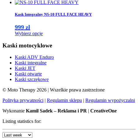
produkt
na
ma
stronie
wiele
Kask Integralny NS-10 FULL FACE HEAVY
produktu
wariantów.
Opcje
999
zł
można
Ten
Wybierz opcje
wybrać
produkt
na
ma
Kaski motocyklowe
stronie
wiele
produktu
wariantów.
Kaski ADV Enduro
Opcje
Kaski integralne
można
Kaski JET
wybrać
Kaski otwarte
na
Kaski szczękowe
stronie
produktu
© Moto Therapy 2026 | Wszelkie prawa zastrzeżone
Polityka prywatności
|
Regulamin sklepu
|
Regulamin wypożyczalni
Wykonanie
Kamil Sadek – Reklama i PR
|
CreativeOne
Listing statistics for: