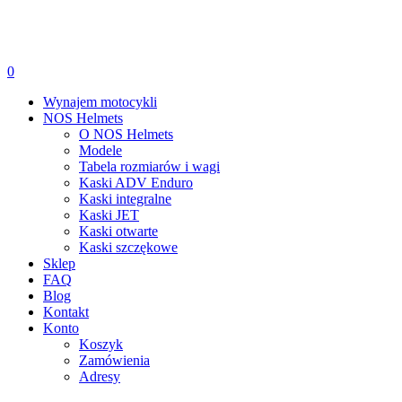
0
Wynajem motocykli
NOS Helmets
O NOS Helmets
Modele
Tabela rozmiarów i wagi
Kaski ADV Enduro
Kaski integralne
Kaski JET
Kaski otwarte
Kaski szczękowe
Sklep
FAQ
Blog
Kontakt
Konto
Koszyk
Zamówienia
Adresy