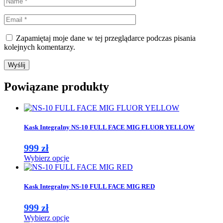
Zapamiętaj moje dane w tej przeglądarce podczas pisania
kolejnych komentarzy.
Powiązane produkty
Kask Integralny NS-10 FULL FACE MIG FLUOR YELLOW
999
zł
Ten
Wybierz opcje
produkt
ma
wiele
Kask Integralny NS-10 FULL FACE MIG RED
wariantów.
Opcje
999
zł
można
Ten
Wybierz opcje
wybrać