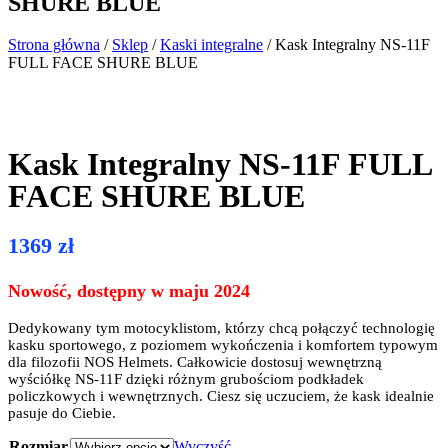
SHURE BLUE
Strona główna
/
Sklep
/
Kaski integralne
/ Kask Integralny NS-11F
FULL FACE SHURE BLUE
Kask Integralny NS-11F FULL
FACE SHURE BLUE
1369
zł
Nowość, dostępny w maju 2024
Dedykowany tym motocyklistom, którzy chcą połączyć technologię
kasku sportowego, z poziomem wykończenia i komfortem typowym
dla filozofii NOS Helmets. Całkowicie dostosuj wewnętrzną
wyściółkę NS-11F dzięki różnym grubościom podkładek
policzkowych i wewnętrznych. Ciesz się uczuciem, że kask idealnie
pasuje do Ciebie.
Rozmiar
Wyczyść